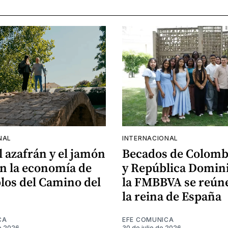
NAL
INTERNACIONAL
el azafrán y el jamón
Becados de Colomb
n la economía de
y República Domin
los del Camino del
la FMBBVA se reún
la reina de España
CA
EFE COMUNICA
e 2026
30 de julio de 2026