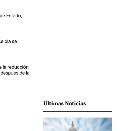
Facebook
Pinterest
LinkedIn
WhatsApp
Email
 de Estado,
e día se
e la reducción
 después de la
Últimas Noticias