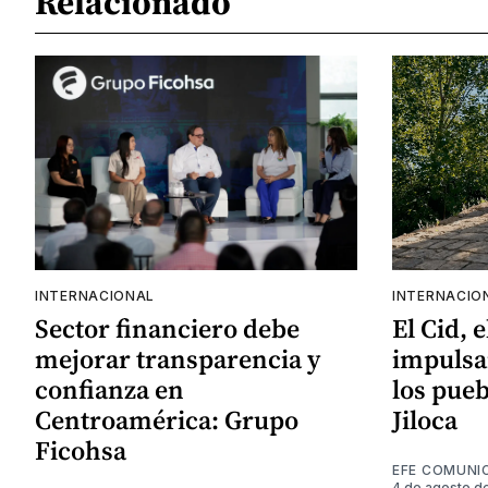
Relacionado
INTERNACIONAL
INTERNACIO
Sector financiero debe
El Cid, 
mejorar transparencia y
impulsa
confianza en
los pueb
Centroamérica: Grupo
Jiloca
Ficohsa
EFE COMUNI
4 de agosto d