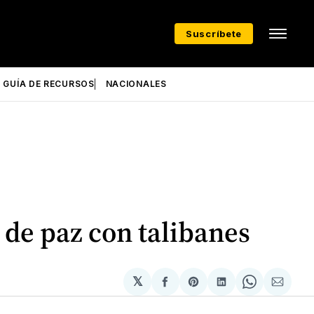
Suscríbete
GUÍA DE RECURSOS
NACIONALES
de paz con talibanes
𝕏
Compartir
Share
Compartir
Share
Compa
en
on
en
on
via