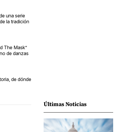
Facebook
Pinterest
LinkedIn
WhatsApp
Email
 de una serie
e la tradición
ind The Mask”
leno de danzas
toria, de dónde
Últimas Noticias