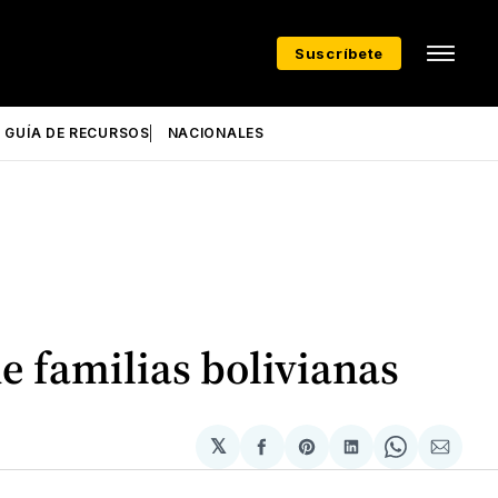
Suscríbete
GUÍA DE RECURSOS
NACIONALES
de familias bolivianas
𝕏
Compartir
Share
Compartir
Share
Compa
en
on
en
on
via