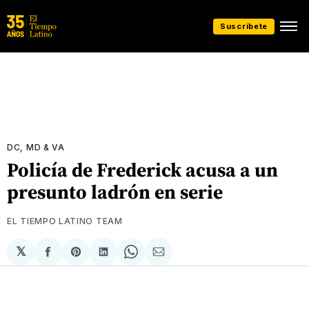
Suscríbete
DC, MD & VA
Policía de Frederick acusa a un
presunto ladrón en serie
EL TIEMPO LATINO TEAM
𝕏
Compartir
Share
Compartir
Share
Compartir
en
on
en
on
via
Facebook
Pinterest
LinkedIn
WhatsApp
Email