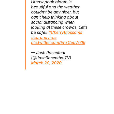
I know peak bloom is
beautiful and the weather
couldn’t be any nicer, but
can’t help thinking about
social distancing when
looking at these crowds. Let’s
be safe!!
#CherryBlossoms
#coronavirus
pic.twitter.com/EnkCeuW78l
— Josh Rosenthal
(@JoshRosenthalTV)
March 20, 2020