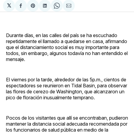
𝕏
Compartir
Share
Compartir
Share
Compartir
en
on
en
on
via
Facebook
Pinterest
LinkedIn
WhatsApp
Email
Durante días, en las calles del país se ha escuchado
repetidamente el llamado a quedarse en casa, afirmando
que el distanciamiento social es muy importante para
todos, sin embargo, algunos todavía no han entendido el
mensaje.
El viernes por la tarde, alrededor de las 5p.m., cientos de
espectadores se reunieron en Tidal Basin, para observar
las flores de cerezo de Washington, que alcanzaron un
pico de floración inusualmente temprano.
Pocos de los visitantes que allí se encontraban, pudieron
mantener la distancia social adecuada recomendada por
los funcionarios de salud pública en medio de la