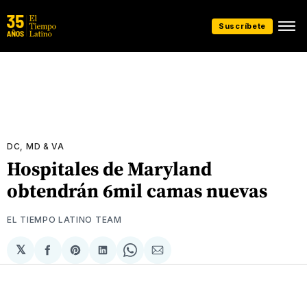
Suscríbete
DC, MD & VA
Hospitales de Maryland
obtendrán 6mil camas nuevas
EL TIEMPO LATINO TEAM
𝕏
Compartir
Share
Compartir
Share
Compartir
en
on
en
on
via
Facebook
Pinterest
LinkedIn
WhatsApp
Email