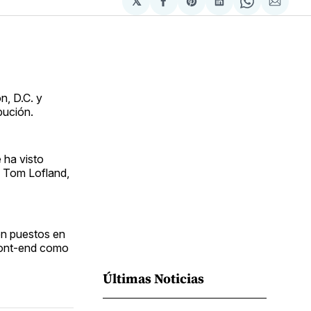
𝕏
Compartir
Share
Compartir
Share
Compa
en
on
en
on
via
Facebook
Pinterest
LinkedIn
WhatsApp
Email
n, D.C. y
bución.
 ha visto
o Tom Lofland,
en puestos en
front-end como
Últimas Noticias