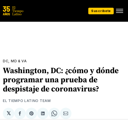
Suscríbete
DC, MD & VA
Washington, DC: ¿cómo y dónde
programar una prueba de
despistaje de coronavirus?
EL TIEMPO LATINO TEAM
𝕏
Compartir
Share
Compartir
Share
Compartir
en
on
en
on
via
Facebook
Pinterest
LinkedIn
WhatsApp
Email