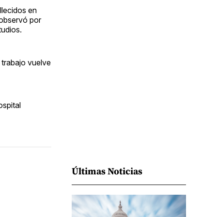
Facebook
Pinterest
LinkedIn
WhatsApp
Email
llecidos en
 observó por
tudios.
 trabajo vuelve
spital
Últimas Noticias