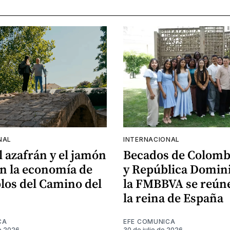
NAL
INTERNACIONAL
el azafrán y el jamón
Becados de Colomb
n la economía de
y República Domin
los del Camino del
la FMBBVA se reún
la reina de España
CA
EFE COMUNICA
e 2026
30 de julio de 2026