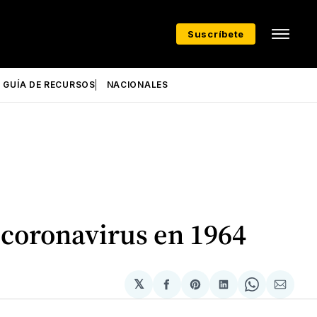
Suscríbete
GUÍA DE RECURSOS
NACIONALES
 coronavirus en 1964
𝕏
Compartir
Share
Compartir
Share
Compa
en
on
en
on
via