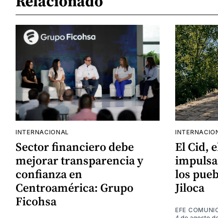
Relacionado
INTERNACIONAL
INTERNACIO
Sector financiero debe
El Cid, 
mejorar transparencia y
impulsa
confianza en
los pueb
Centroamérica: Grupo
Jiloca
Ficohsa
EFE COMUNI
4 de agosto d