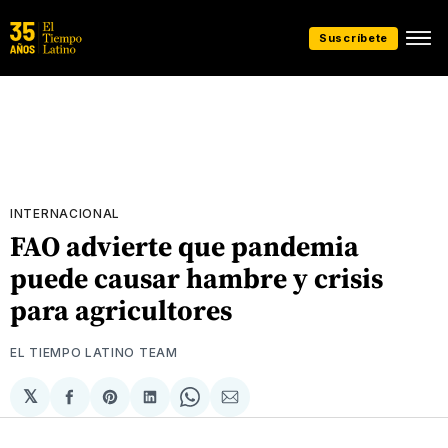
Suscríbete
INTERNACIONAL
FAO advierte que pandemia
puede causar hambre y crisis
para agricultores
EL TIEMPO LATINO TEAM
𝕏
Compartir
Share
Compartir
Share
Compartir
en
on
en
on
via
Facebook
Pinterest
LinkedIn
WhatsApp
Email