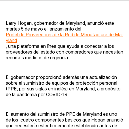
en
on
en
on
via
Facebook
Pinterest
LinkedIn
WhatsApp
Email
Larry Hogan, gobernador de Maryland, anunció este
martes 5 de mayo el lanzamiento del
Portal de Proveedores de la Red de Manufactura de Mar
yland
, una plataforma en línea que ayuda a conectar a los
proveedores del estado con compradores que necesitan
recursos médicos de urgencia.
El gobernador proporcionó además una actualización
sobre el suministro de equipos de protección personal
(PPE, por sus siglas en inglés) en Maryland, a propósito
de la pandemia por COVID-19.
El aumento del suministro de PPE de Maryland es uno
de los cuatro componentes básicos que Hogan anunció
que necesitaría estar firmemente establecido antes de