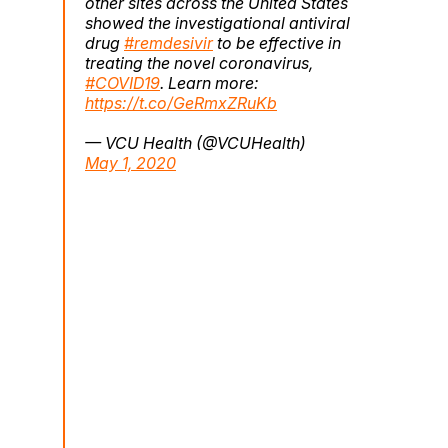
other sites across the United States
showed the investigational antiviral
drug
#remdesivir
to be effective in
treating the novel coronavirus,
#COVID19
. Learn more:
https://t.co/GeRmxZRuKb
— VCU Health (@VCUHealth)
May 1, 2020