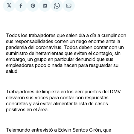
𝕏
Compartir
Share
Compartir
Share
Compartir
en
on
en
on
via
Facebook
Pinterest
LinkedIn
WhatsApp
Email
Todos los trabajadores que salen día a día a cumplir con
sus responsabilidades corren un riego enorme ante la
pandemia del coronavirus. Todos deben contar con un
suministro de herramientas que eviten el contagio; sin
embargo, un grupo en particular denunció que sus
empleadores poco o nada hacen para resguardar su
salud.
Trabajadores de limpieza en los aeropuertos del DMV
elevaron sus voces para contar con respuestas
concretas y así evitar alimentar la lista de casos
positivos en el área.
Telemundo entrevistó a Edwin Santos Girón, que