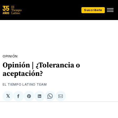
Suscríbete
OPINIÓN
Opinión | ¿Tolerancia o
aceptación?
EL TIEMPO LATINO TEAM
𝕏
Compartir
Share
Compartir
Share
Compartir
en
on
en
on
via
Facebook
Pinterest
LinkedIn
WhatsApp
Email