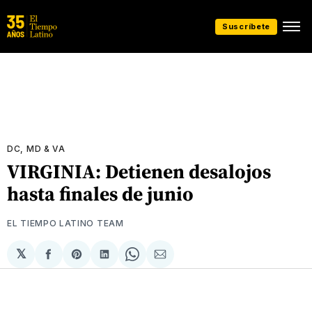
Suscríbete
DC, MD & VA
VIRGINIA: Detienen desalojos
hasta finales de junio
EL TIEMPO LATINO TEAM
𝕏
Compartir
Share
Compartir
Share
Compartir
en
on
en
on
via
Facebook
Pinterest
LinkedIn
WhatsApp
Email