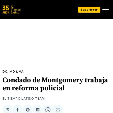
Suscríbete
DC, MD & VA
Condado de Montgomery trabaja
en reforma policial
EL TIEMPO LATINO TEAM
𝕏
Compartir
Share
Compartir
Share
Compartir