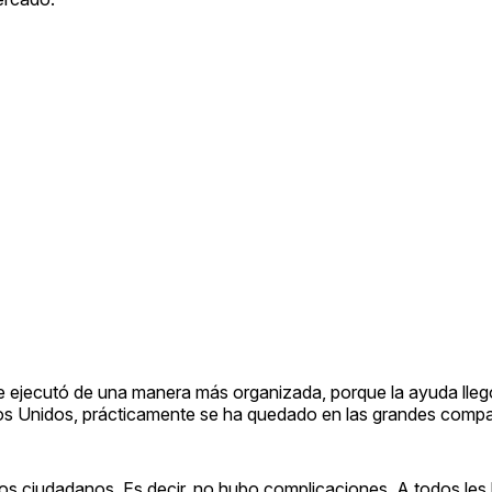
e ejecutó de una manera más organizada, porque la ayuda llegó
os Unidos, prácticamente se ha quedado en las grandes compa
s ciudadanos. Es decir, no hubo complicaciones. A todos les 