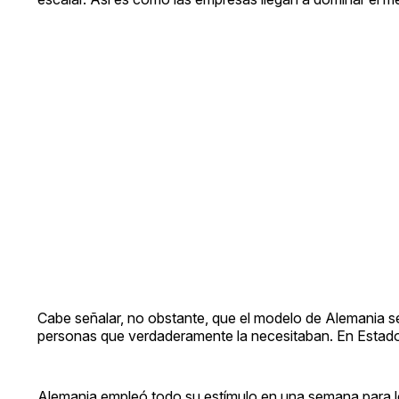
Cabe señalar, no obstante, que el modelo de Alemania s
personas que verdaderamente la necesitaban. En Estad
Alemania empleó todo su estímulo en una semana para lo