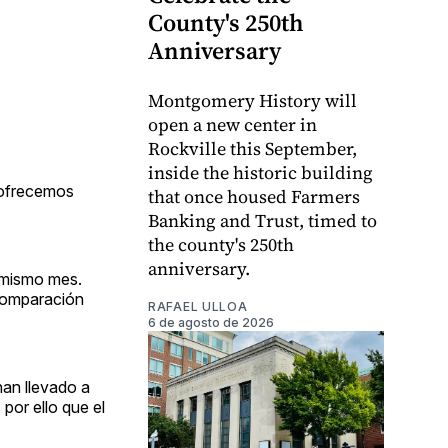
County's 250th
Anniversary
Montgomery History will
open a new center in
Rockville this September,
inside the historic building
 ofrecemos
that once housed Farmers
Banking and Trust, timed to
the county's 250th
anniversary.
l mismo mes.
 comparación
RAFAEL ULLOA
6 de agosto de 2026
han llevado a
por ello que el