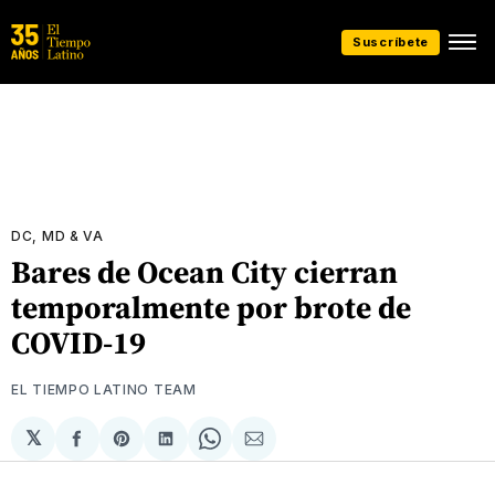
Suscríbete
DC, MD & VA
Bares de Ocean City cierran
temporalmente por brote de
COVID-19
EL TIEMPO LATINO TEAM
𝕏
Compartir
Share
Compartir
Share
Compartir
en
on
en
on
via
Facebook
Pinterest
LinkedIn
WhatsApp
Email