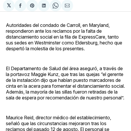
𝕏
Compartir
Share
Compartir
Share
Compartir
en
on
en
on
via
Facebook
Pinterest
LinkedIn
WhatsApp
Email
Autoridades del condado de Carroll, en Maryland,
respondieron ante los reclamos por la falta de
distanciamiento social en la fila de ExpressCare, tanto
sus sedes en Westminster como Eldersburg, hecho que
despertó la molestia de los presentes.
El Departamento de Salud del área aseguró, a través de
la portavoz Maggie Kunz, que tras las quejas “el gerente
de la instalación dijo que habían puesto marcadores de
cinta en la acera para fomentar el distanciamiento social.
Además, la mayoría de las sillas fueron retiradas de la
sala de espera por recomendación de nuestro personal”.
Maurice Reid, director médico del establecimiento,
señaló que las circunstancias mejoraron tras los
reclamos del pasado 12 de agosto. El personal se