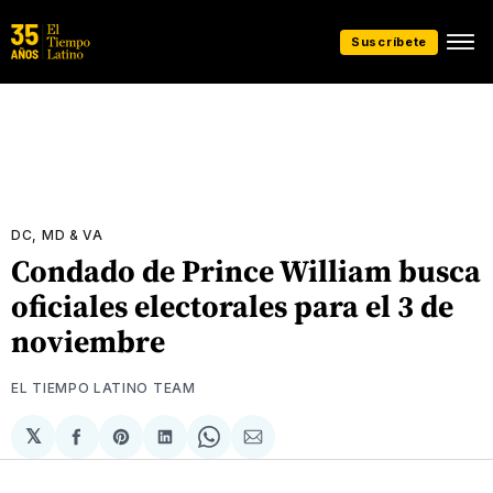
Suscríbete
DC, MD & VA
Condado de Prince William busca
oficiales electorales para el 3 de
noviembre
EL TIEMPO LATINO TEAM
𝕏
Compartir
Share
Compartir
Share
Compartir
en
on
en
on
via
Facebook
Pinterest
LinkedIn
WhatsApp
Email