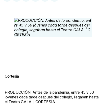
en
on
en
on
via
Facebook
Pinterest
LinkedIn
WhatsApp
Email
Cortesía
PRODUCCIÓN. Antes de la pandemia, entre 45 y 50
jóvenes cada tarde después del colegio, llegaban hasta
el Teatro GALA. | CORTESÍA