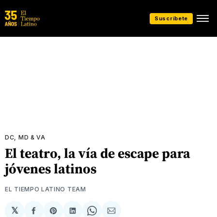
Suscríbete
DC, MD & VA
El teatro, la vía de escape para
jóvenes latinos
EL TIEMPO LATINO TEAM
𝕏
Compartir
Share
Compartir
Share
Compartir