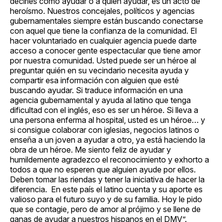
decirles cómo ayudar o a quién ayudar, es un acto de
heroísmo. Nuestros concejales, políticos y agencias
gubernamentales siempre están buscando conectarse
con aquel que tiene la confianza de la comunidad. El
hacer voluntariado en cualquier agencia puede darte
acceso a conocer gente espectacular que tiene amor
por nuestra comunidad. Usted puede ser un héroe al
preguntar quién en su vecindario necesita ayuda y
compartir esa información con alguien que esté
buscando ayudar. Si traduce información en una
agencia gubernamental y ayuda al latino que tenga
dificultad con el inglés, eso es ser un héroe. Si lleva a
una persona enferma al hospital, usted es un héroe… y
si consigue colaborar con iglesias, negocios latinos o
enseña a un joven a ayudar a otro, ya está haciendo la
obra de un héroe. Me siento feliz de ayudar y
humildemente agradezco el reconocimiento y exhorto a
todos a que no esperen que alguien ayude por ellos.
Deben tomar las riendas y tener la iniciativa de hacer la
diferencia. En este país el latino cuenta y su aporte es
valioso para el futuro suyo y de su familia. Hoy le pido
que se contagie, pero de amor al prójimo y se llene de
ganas de ayudar a nuestros hispanos en el DMV”.