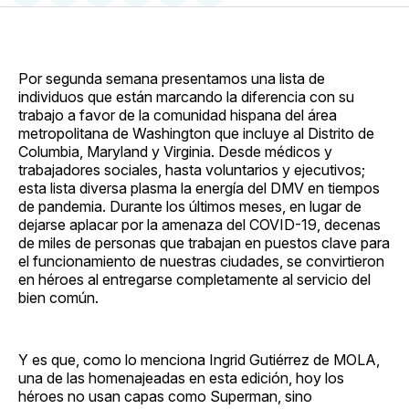
en
on
en
on
via
Facebook
Pinterest
LinkedIn
WhatsApp
Email
Por segunda semana presentamos una lista de
individuos que están marcando la diferencia con su
trabajo a favor de la comunidad hispana del área
metropolitana de Washington que incluye al Distrito de
Columbia, Maryland y Virginia. Desde médicos y
trabajadores sociales, hasta voluntarios y ejecutivos;
esta lista diversa plasma la energía del DMV en tiempos
de pandemia. Durante los últimos meses, en lugar de
dejarse aplacar por la amenaza del COVID-19, decenas
de miles de personas que trabajan en puestos clave para
el funcionamiento de nuestras ciudades, se convirtieron
en héroes al entregarse completamente al servicio del
bien común.
Y es que, como lo menciona Ingrid Gutiérrez de MOLA,
una de las homenajeadas en esta edición, hoy los
héroes no usan capas como Superman, sino