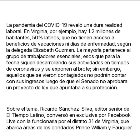
en
on
en
on
via
Facebook
Pinterest
LinkedIn
WhatsApp
Email
La pandemia del COVID-19 reveló una dura realidad
laboral. En Virginia, por ejemplo, hay 1.2 millones de
habitantes, 50% latinos, que no tienen acceso a
beneficios de vacaciones ni días de enfermedad, según
la delegada Elizabeth Guzmán. La mayoría pertenece al
grupo de trabajadores esenciales, esos que para la
fecha siguen desarrollando sus actividades en tiempos
de coronavirus y se exponen al brote; sin embargo,
aquellos que se vieron contagiados no podrán contar
con sus ingresos luego de que el Senado no aprobara
un proyecto de ley que apuntaba a su protección.
Sobre el tema, Ricardo Sánchez-Silva, editor senior de
El Tiempo Latino, conversó en exclusiva por Facebook
Live con la funcionaria por el distrito 31 de Virginia, que
abarca áreas de los condados Prince William y Fauquier.