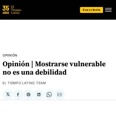
Suscríbete
OPINIÓN
Opinión | Mostrarse vulnerable
no es una debilidad
EL TIEMPO LATINO TEAM
𝕏
Compartir
Share
Compartir
Share
Compartir
en
on
en
on
via
Facebook
Pinterest
LinkedIn
WhatsApp
Email