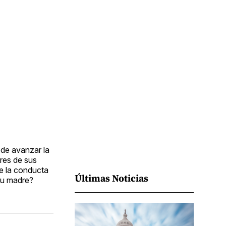
Facebook
Pinterest
LinkedIn
WhatsApp
Email
 de avanzar la
res de sus
re la conducta
Últimas Noticias
su madre?