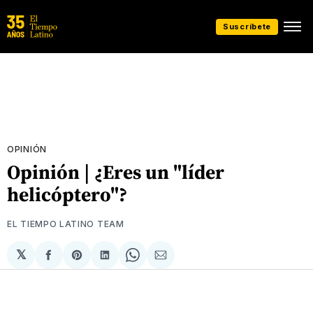
Suscríbete
OPINIÓN
Opinión | ¿Eres un "líder
helicóptero"?
EL TIEMPO LATINO TEAM
𝕏
Compartir
Share
Compartir
Share
Compartir
en
on
en
on
via
Facebook
Pinterest
LinkedIn
WhatsApp
Email