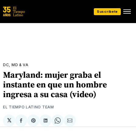
Suscríbete
DC, MD & VA
Maryland: mujer graba el
instante en que un hombre
ingresa a su casa (video)
EL TIEMPO LATINO TEAM
𝕏
Compartir
Share
Compartir
Share
Compartir
en
on
en
on
via
Facebook
Pinterest
LinkedIn
WhatsApp
Email