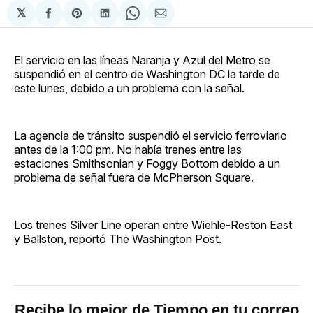
𝕏
Compartir
Share
Compartir
Share
Compartir
en
on
en
on
via
Facebook
Pinterest
LinkedIn
WhatsApp
Email
El servicio en las líneas Naranja y Azul del Metro se
suspendió en el centro de Washington DC la tarde de
este lunes, debido a un problema con la señal.
La agencia de tránsito suspendió el servicio ferroviario
antes de la 1:00 pm. No había trenes entre las
estaciones Smithsonian y Foggy Bottom debido a un
problema de señal fuera de McPherson Square.
Los trenes Silver Line operan entre Wiehle-Reston East
y Ballston, reportó The Washington Post.
Recibe lo mejor de Tiempo en tu correo