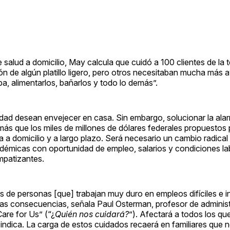
 salud a domicilio, May calcula que cuidó a 100 clientes de la 
n de algún platillo ligero, pero otros necesitaban mucha más 
pa, alimentarlos, bañarlos y todo lo demás”.
dad desean envejecer en casa. Sin embargo, solucionar la ala
ás que los miles de millones de dólares federales propuestos 
a a domicilio y a largo plazo. Será necesario un cambio radical
adémicas con oportunidad de empleo, salarios y condiciones la
impatizantes.
es de personas [que] trabajan muy duro en empleos difíciles e 
r las consecuencias, señala Paul Osterman, profesor de adminis
are for Us” (“¿
Quién nos cuidará?
”). Afectará a todos los qu
 indica. La carga de estos cuidados recaerá en familiares que 