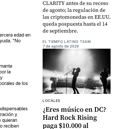
CLARITY antes de su receso
de agosto; la regulación de
las criptomonedas en EE.UU.
queda pospuesta hasta el 14
de septiembre.
tercera edad en
ayuda. “No
EL TIEMPO LATINO TEAM
7 de agosto de 2026
rmante
por la
 y
borales de los
LOCALES
¿Eres músico en DC?
indispensables
tración y
Hard Rock Rising
e quieran
paga $10.000 al
no reciben