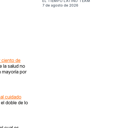
EL TIEMPO LATINO TEAM
7 de agosto de 2026
 ciento
de
e la salud no
n mayoría por
 al cuidado
el doble de lo
el cual es