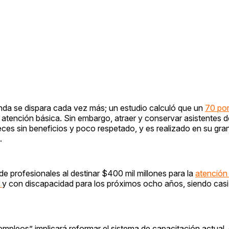
anda se dispara cada vez más; un estudio calculó que un
70 por
atención básica. Sin embargo, atraer y conservar asistentes d
eces sin beneficios y poco respetado, y es realizado en su gra
.
de profesionales al destinar $400 mil millones para la
atención
d
y con discapacidad para los próximos ocho años, siendo casi 
empleos” implicará reformar el sistema de capacitación actual, 