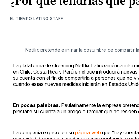
¿Por qué tendrías que p
EL TIEMPO LATINO STAFF
Netflix pretende eliminar la costumbre de compartir l
La plataforma de streaming Netflix Latinoamérica inform
en Chile, Costa Rica y Perú en el que introducirá nuevas h
su cuenta con el fin de compartirla a personas que no v
cuándo estas nuevas medidas iniciarán en Estados Unid
En pocas palabras
. Paulatinamente la empresa pretend
prestarle su cuenta a un amigo o familiar que no residen
La compañía explicó en su
página web
que “hay cuentas
capacidad de invertir y brindar aún más contenido y ent