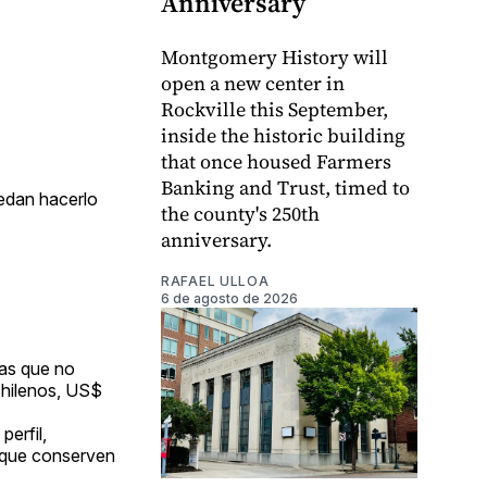
Anniversary
Montgomery History will
open a new center in
Rockville this September,
inside the historic building
that once housed Farmers
Banking and Trust, timed to
uedan hacerlo
the county's 250th
anniversary.
RAFAEL ULLOA
6 de agosto de 2026
nas que no
 chilenos, US$
perfil,
a que conserven