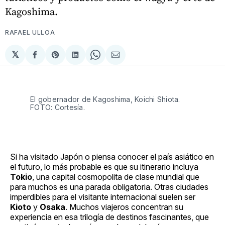
Kagoshima.
RAFAEL ULLOA
𝕏
Compartir
Share
Compartir
Share
Compartir
en
on
en
on
via
Facebook
Pinterest
LinkedIn
WhatsApp
Email
El gobernador de Kagoshima, Koichi Shiota. 
FOTO: Cortesía. 
Si ha visitado Japón o piensa conocer el país asiático en
el futuro, lo más probable es que su itinerario incluya
Tokio
, una capital cosmopolita de clase mundial que
para muchos es una parada obligatoria. Otras ciudades
imperdibles para el visitante internacional suelen ser
Kioto
y
Osaka
. Muchos viajeros concentran su
experiencia en esa trilogía de destinos fascinantes, que