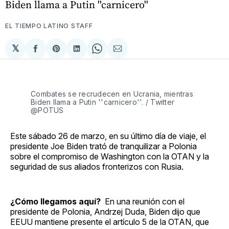
Biden llama a Putin ''carnicero''
EL TIEMPO LATINO STAFF
𝕏
Compartir
Share
Compartir
Share
Compartir
en
on
en
on
via
Facebook
Pinterest
LinkedIn
WhatsApp
Email
Combates se recrudecen en Ucrania, mientras
Biden llama a Putin ''carnicero''. / Twitter
@POTUS
Este sábado 26 de marzo, en su último día de viaje, el
presidente Joe Biden trató de tranquilizar a Polonia
sobre el compromiso de Washington con la OTAN y la
seguridad de sus aliados fronterizos con Rusia.
¿Cómo llegamos aquí?
En una reunión con el
presidente de Polonia, Andrzej Duda, Biden dijo que
EEUU mantiene presente el artículo 5 de la OTAN, que