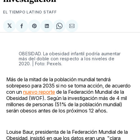
EL TIEMPO LATINO STAFF
𝕏
Compartir
Share
Compartir
Share
Compartir
en
on
en
on
via
Facebook
Pinterest
LinkedIn
WhatsApp
Email
OBESIDAD. La obesidad infantil podría aumentar
más del doble con respecto a los niveles de
2020. | Foto: Pexels.
Más de la mitad de la población mundial tendrá
sobrepeso para 2035 si no se toma acción, de acuerdo
con un
nuevo reporte
de la Federación Mundial de la
Obesidad (WOF). Según la investigación más de 4 mil
millones de personas (51% de la población mundial)
serán obesos antes de los próximos 12 años.
Louise Baur, presidenta de la Federación Mundial de la
Obesidad, insistió en que los datos eran una "clara