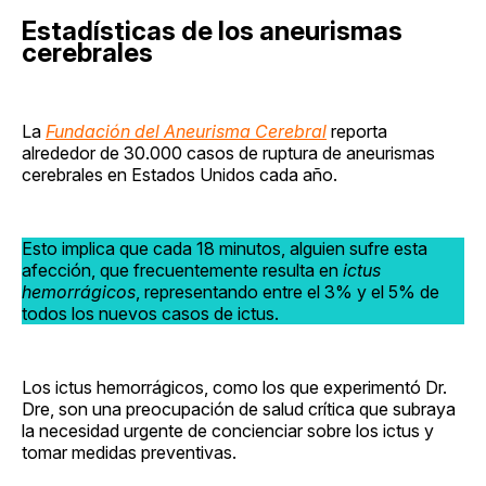
Estadísticas de los aneurismas
cerebrales
La
Fundación del Aneurisma Cerebral
reporta
alrededor de 30.000 casos de ruptura de aneurismas
cerebrales en Estados Unidos cada año.
Esto implica que cada 18 minutos, alguien sufre esta
afección, que frecuentemente resulta en
ictus
hemorrágicos
, representando entre el 3% y el 5% de
todos los nuevos casos de ictus.
Los ictus hemorrágicos, como los que experimentó Dr.
Dre, son una preocupación de salud crítica que subraya
la necesidad urgente de concienciar sobre los ictus y
tomar medidas preventivas.