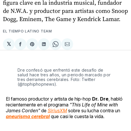
figura clave en la industria musical, fundador
de N.W.A. y productor para artistas como Snoop
Dogg, Eminem, The Game y Kendrick Lamar.
EL TIEMPO LATINO TEAM
𝕏
Compartir
Share
Compartir
Share
Compartir
en
on
en
on
via
Facebook
Pinterest
LinkedIn
WhatsApp
Email
Dre confesó que enfrentó este desafío de
salud hace tres años, un periodo marcado por
tres derrames cerebrales. Foto: Twitter
(@tophiphopnews).
El famoso productor y artista de hip-hop
Dr. Dre
, habló
recientemente en el programa
"This Life of Mine with
James Corden"
de
SiriusXM
sobre su lucha contra un
aneurisma cerebral
que casi le cuesta la vida.