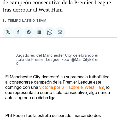
de campeón consecutivo de la Premier League
tras derrotar al West Ham
EL TIEMPO LATINO TEAM
𝕏
Compartir
Share
Compartir
Share
Compartir
en
on
en
on
via
Facebook
Pinterest
LinkedIn
WhatsApp
Email
Jugadores del Manchester City celebrando el
título de Premier League. Foto: @ManCityES en
X
El Manchester City demostró su supremacía futbolística
al consagrarse campeón de la Premier League este
domingo con una
victoria por 3-1 sobre el West Ham
, lo
que representa su cuarto título consecutivo, algo nunca
antes logrado en dicha liga.
Phil Foden fue la estrella del partido, marcando dos