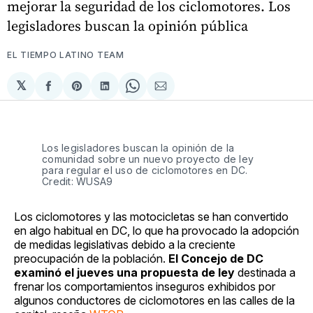
mejorar la seguridad de los ciclomotores. Los
legisladores buscan la opinión pública
EL TIEMPO LATINO TEAM
𝕏
Compartir
Share
Compartir
Share
Compartir
en
on
en
on
via
Facebook
Pinterest
LinkedIn
WhatsApp
Email
Los legisladores buscan la opinión de la
comunidad sobre un nuevo proyecto de ley
para regular el uso de ciclomotores en DC.
Credit: WUSA9
Los ciclomotores y las motocicletas se han convertido
en algo habitual en DC, lo que ha provocado la adopción
de medidas legislativas debido a la creciente
preocupación de la población.
El Concejo de DC
examinó el jueves una propuesta de ley
destinada a
frenar los comportamientos inseguros exhibidos por
algunos conductores de ciclomotores en las calles de la