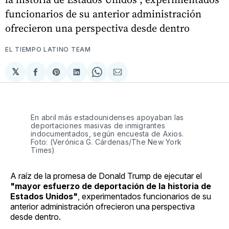
funcionarios de su anterior administración
ofrecieron una perspectiva desde dentro
EL TIEMPO LATINO TEAM
𝕏
Compartir
Share
Compartir
Share
Compartir
en
on
en
on
via
Facebook
Pinterest
LinkedIn
WhatsApp
Email
En abril más estadounidenses apoyaban las
deportaciones masivas de inmigrantes
indocumentados, según encuesta de Axios.
Foto: (Verónica G. Cárdenas/The New York
Times)
A raíz de la promesa de Donald Trump de ejecutar el
"mayor esfuerzo de deportación de la historia de
Estados Unidos"
, experimentados funcionarios de su
anterior administración ofrecieron una perspectiva
desde dentro.