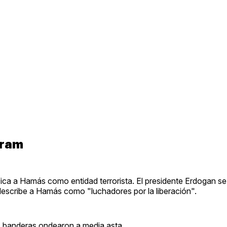
gram
ifica a Hamás como entidad terrorista. El presidente Erdogan s
describe a Hamás como "luchadores por la liberación".
as banderas ondearon a media asta.