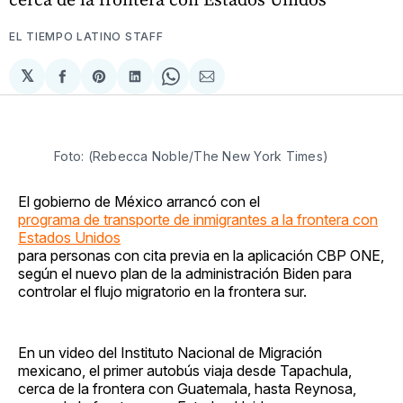
EL TIEMPO LATINO STAFF
𝕏
Compartir
Share
Compartir
Share
Compartir
en
on
en
on
via
Facebook
Pinterest
LinkedIn
WhatsApp
Email
Foto: (Rebecca Noble/The New York Times)
El gobierno de México arrancó con el
programa de transporte de inmigrantes a la frontera con
Estados Unidos
para personas con cita previa en la aplicación CBP ONE,
según el nuevo plan de la administración Biden para
controlar el flujo migratorio en la frontera sur.
En un video del Instituto Nacional de Migración
mexicano, el primer autobús viaja desde Tapachula,
cerca de la frontera con Guatemala, hasta Reynosa,