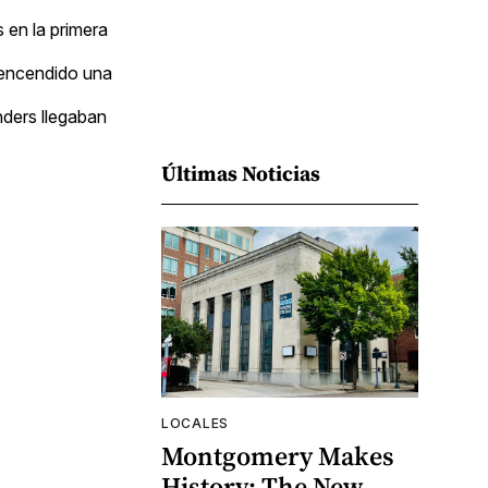
 en la primera
 encendido una
nders llegaban
Últimas Noticias
LOCALES
Montgomery Makes
History: The New