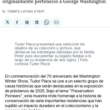
originalmente perteneció a George Washington
EL TIEMPO LATINO STAFF
𝕏
Compartir
Share
Compartir
Share
Compartir
en
on
en
on
via
Facebook
Pinterest
LinkedIn
WhatsApp
Email
Tudor Place presentará una selección de
objetos de su colección y archivo, que
destacan las estrategias utilizadas por la familia
Peter para documentar su legado familiar a lo
largo de su residencia de dos siglos. | Foto:
cortesía Tudor Place.
En conmemoración del 70 aniversario del Washington
Winter Show, Tudor Place se une a un selecto grupo de
casas históricas que serán destacadas en la exposición
de préstamos de 2025. Bajo el tema "Preservation
Pioneers", esta muestra rinde homenaje a la historia de
conservación de siete importantes residencias que han
suplido un impacto duradero en el coleccionismo y la