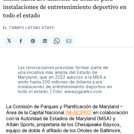
instalaciones de entretenimiento deportivo en
todo el estado
EL TIEMPO LATINO STAFF
𝕏
Compartir
Share
Compartir
Share
Compartir
en
on
en
on
via
Facebook
Pinterest
LinkedIn
WhatsApp
Email
Las renovaciones previstas forman parte de
una iniciativa más amplia del Estado de
Maryland, que en 2022 autorizo a la MSA a
emitir hasta 200 millones de dólares para
instalaciones de entretenimiento deportivo en
todo el estado. | Foto: www.pgparks.com.
La Comisión de Parques y Planificación de Maryland –
Área de la Capital Nacional
(M-NCPPC)
en colaboración
con la Autoridad de Estadios de Maryland (MSA) y
Attain Sports, propietaria de los Chesapeake Baysox,
equipo de doble A afiliado de los Orioles de Baltimore,