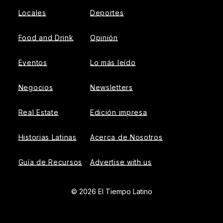
Locales
Deportes
Food and Drink
Opinión
Eventos
Lo más leído
Negocios
Newsletters
Real Estate
Edición impresa
Historias Latinas
Acerca de Nosotros
Guía de Recursos
Advertise with us
© 2026 El Tiempo Latino
{{!-- ADHESION AD CONTAINER --}}
{{!-- VIDEO SLIDER
AD CONTAINER --}}