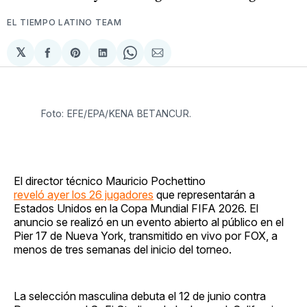
EL TIEMPO LATINO TEAM
𝕏
Compartir
Share
Compartir
Share
Compartir
en
on
en
on
via
Facebook
Pinterest
LinkedIn
WhatsApp
Email
Foto: EFE/EPA/KENA BETANCUR. 
El director técnico Mauricio Pochettino
reveló ayer los 26 jugadores
que representarán a
Estados Unidos en la Copa Mundial FIFA 2026. El
anuncio se realizó en un evento abierto al público en el
Pier 17 de Nueva York, transmitido en vivo por FOX, a
menos de tres semanas del inicio del torneo.
La selección masculina debuta el 12 de junio contra