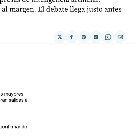
l margen. El debate llega justo antes
𝕏
Compartir
Share
Compartir
Share
Compa
en
on
en
on
via
Facebook
Pinterest
LinkedIn
WhatsApp
Email
las mayores
ran salidas a
, confirmando