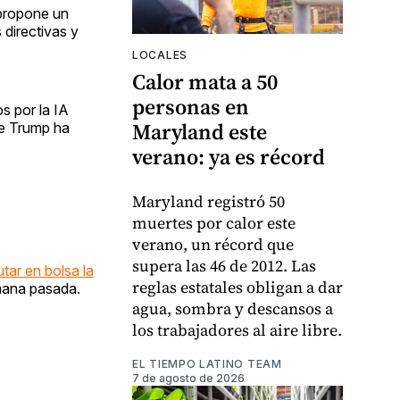
 propone un
directivas y
LOCALES
Calor mata a 50
personas en
s por la IA
Maryland este
ue Trump ha
verano: ya es récord
Maryland registró 50
muertes por calor este
verano, un récord que
supera las 46 de 2012. Las
tar en bolsa la
reglas estatales obligan a dar
emana pasada.
agua, sombra y descansos a
los trabajadores al aire libre.
EL TIEMPO LATINO TEAM
7 de agosto de 2026