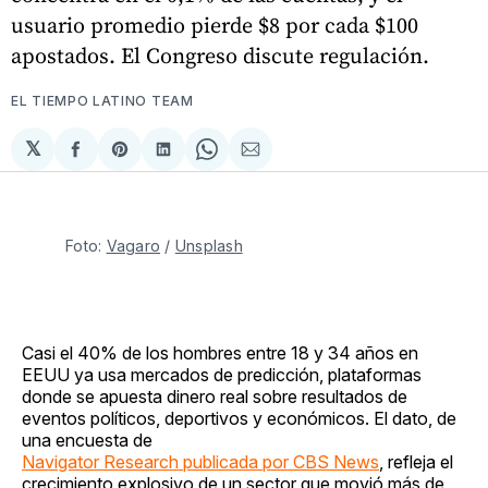
usuario promedio pierde $8 por cada $100
apostados. El Congreso discute regulación.
EL TIEMPO LATINO TEAM
𝕏
Compartir
Share
Compartir
Share
Compartir
en
on
en
on
via
Facebook
Pinterest
LinkedIn
WhatsApp
Email
Foto: 
Vagaro
 / 
Unsplash
Casi el 40% de los hombres entre 18 y 34 años en
EEUU ya usa mercados de predicción, plataformas
donde se apuesta dinero real sobre resultados de
eventos políticos, deportivos y económicos. El dato, de
una encuesta de
Navigator Research publicada por CBS News
, refleja el
crecimiento explosivo de un sector que movió más de