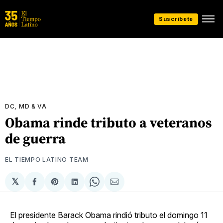
Suscríbete
DC, MD & VA
Obama rinde tributo a veteranos
de guerra
EL TIEMPO LATINO TEAM
𝕏
Compartir
Share
Compartir
Share
Compartir
en
on
en
on
via
Facebook
Pinterest
LinkedIn
WhatsApp
Email
El presidente Barack Obama rindió tributo el domingo 11