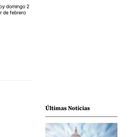
Facebook
Pinterest
LinkedIn
WhatsApp
Email
 hoy domingo 2
r de febrero
Últimas Noticias