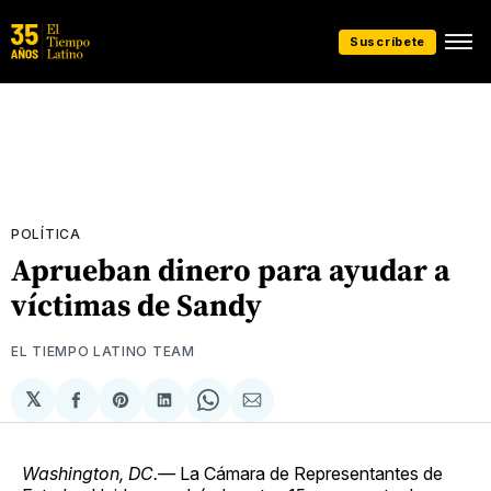
Suscríbete
POLÍTICA
Aprueban dinero para ayudar a
víctimas de Sandy
EL TIEMPO LATINO TEAM
𝕏
Compartir
Share
Compartir
Share
Compartir
en
on
en
on
via
Facebook
Pinterest
LinkedIn
WhatsApp
Email
Washington, DC.—
La Cámara de Representantes de