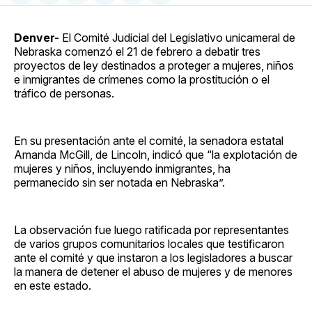
en
on
en
on
via
Facebook
Pinterest
LinkedIn
WhatsApp
Email
Denver-
El Comité Judicial del Legislativo unicameral de
Nebraska comenzó el 21 de febrero a debatir tres
proyectos de ley destinados a proteger a mujeres, niños
e inmigrantes de crímenes como la prostitución o el
tráfico de personas.
En su presentación ante el comité, la senadora estatal
Amanda McGill, de Lincoln, indicó que “la explotación de
mujeres y niños, incluyendo inmigrantes, ha
permanecido sin ser notada en Nebraska”.
La observación fue luego ratificada por representantes
de varios grupos comunitarios locales que testificaron
ante el comité y que instaron a los legisladores a buscar
la manera de detener el abuso de mujeres y de menores
en este estado.