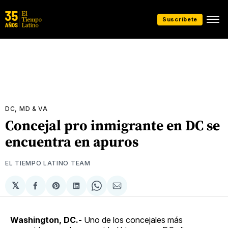
Suscríbete
DC, MD & VA
Concejal pro inmigrante en DC se
encuentra en apuros
EL TIEMPO LATINO TEAM
𝕏
Compartir
Share
Compartir
Share
Compartir
en
on
en
on
via
Facebook
Pinterest
LinkedIn
WhatsApp
Email
Washington, DC.-
Uno de los concejales más